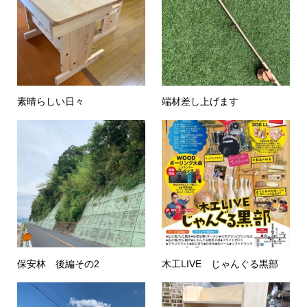
素晴らしい日々
端材差し上げます
保安林 後編その2
木工LIVE じゃんぐる黒部