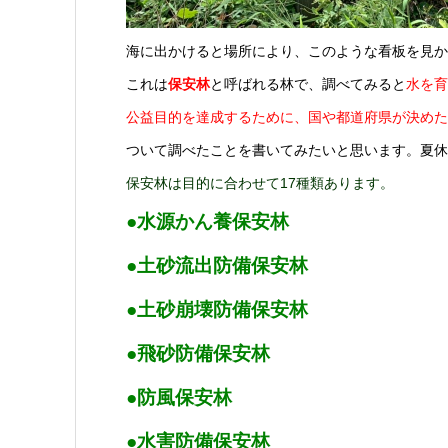
海に出かけると場所により、このような看板を見か
これは
保安林
と呼ばれる林で、調べてみると
水を育
公益目的を達成するために、国や都道府県が決めた
ついて調べたことを書いてみたいと思います。夏休み
保安林は目的に合わせて17種類あります。
︎●水源かん養保安林
︎●土砂流出防備保安林
︎●土砂崩壊防備保安林
●飛砂防備保安林
●防風保安林
●水害防備保安林